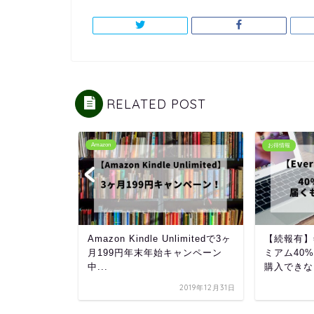
RELATED POST
Amazon
お得情報
ン情報】
Amazon Kindle Unlimitedで3ヶ
【続報有】年
20年2月の生
月199円年末年始キャンペーン
ミアム40
...
中...
購入できな
2020年2月1日
2019年12月31日