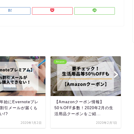
Amazon
A
始にEvernoteプレ
【Amazonクーポン情報】
A
%割引メールが届くも
50％OFF多数！2020年2月の生
月
い!?
活用品クーポンをご紹...
中
2020年1月2日
2020年2月1日