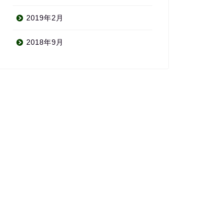
2019年2月
2018年9月
mazon
お得情報
mazon Kindle Unlimitedで3ヶ
【続報有】年始にEvernoteプレ
199円年末年始キャンペーン
ミアム40%割引メールが届くも
...
購入できない!?
2019年12月31日
2020年1月2