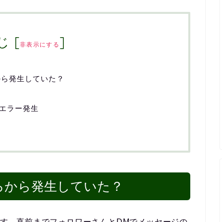
じ
[
]
非表示にする
ろから発生していた？
でもエラー発生
つごろから発生していた？
頃です。直前までフォロワーさんとDMでメッセージの