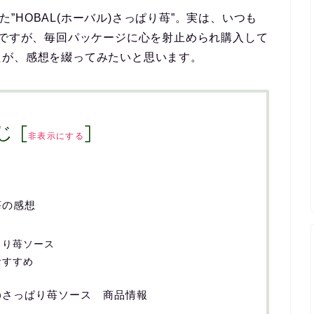
れた”HOBAL(ホーバル)さっぱり苺”。実は、いつも
のですが、毎回パッケージに心を射止められ購入して
たが、感想を綴ってみたいと思います。
じ
[
]
非表示にする
苺の感想
！
ろり苺ソース
おすすめ
ル)さっぱり苺ソース 商品情報