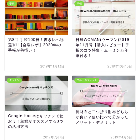
手帳
手帳
第8回 手帳100冊！書き比べ総
日経WOMAN(ウーマン)2019
選挙!!【会場レポ】2020年の
年11月号【購入レビュー】手
手帳が勢揃い！
帳のコツ特集・ムーミン万年
筆付き！
2019年11月13日
2019年10月13日
キッチン
文具・ガジェット
長財布と二つ折り財布どちら
Google Homeはキッチンで使
が良い？使い比べて分かった
おう！主婦がオススメする3つ
メリット・デメリット
の活用方法
2019年7月7日
2019年4月6日